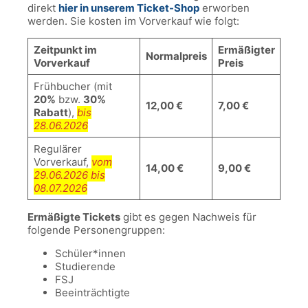
direkt
hier in unserem Ticket-Shop
erworben
werden. Sie kosten im Vorverkauf wie folgt:
Zeitpunkt im
Ermäßigter
Normalpreis
Vorverkauf
Preis
Frühbucher (mit
20%
bzw.
30%
12,00 €
7,00 €
Rabatt
),
bis
28.06.2026
Regulärer
Vorverkauf,
vom
14,00 €
9,00 €
29.06.2026 bis
08.07.2026
Ermäßigte Tickets
gibt es gegen Nachweis für
folgende Personengruppen:
Schüler*innen
Studierende
FSJ
Beeinträchtigte