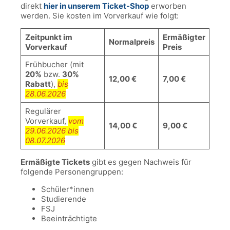
direkt
hier in unserem Ticket-Shop
erworben
werden. Sie kosten im Vorverkauf wie folgt:
Zeitpunkt im
Ermäßigter
Normalpreis
Vorverkauf
Preis
Frühbucher (mit
20%
bzw.
30%
12,00 €
7,00 €
Rabatt
),
bis
28.06.2026
Regulärer
Vorverkauf,
vom
14,00 €
9,00 €
29.06.2026 bis
08.07.2026
Ermäßigte Tickets
gibt es gegen Nachweis für
folgende Personengruppen:
Schüler*innen
Studierende
FSJ
Beeinträchtigte